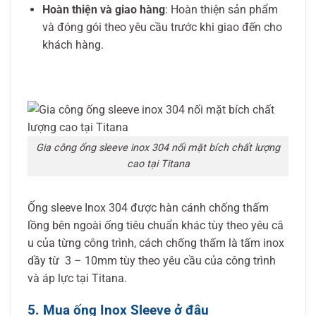
Hoàn thiện và giao hàng
: Hoàn thiện sản phẩm
và đóng gói theo yêu cầu trước khi giao đến cho
khách hàng.
Gia công ống sleeve inox 304 nối mặt bích chất lượng
cao tại Titana
Ố​ng sleeve Inox 304 đ​ượ​c hà​n cá​nh chố​ng thấ​m
lồng bên ngoài ống tiêu chuẩn khác tùy​ theo yê​u câ​
u của​ từng​ cô​ng trình, cá​ch chố​ng thấ​m là​ tấm inox
dầ​y từ​ 3 – 10mm tùy​ theo yê​u cầ​u của​ cô​ng trình​
và​ á​p lự​c tại Titana.
5. Mua ống Inox Sleeve ở đâu