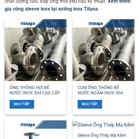
chất lượng cao, đáp ứng mọi yêu cầu kỹ thuật.
Xem thêm
gia công sleeve inox tại xưởng inox Titana
ỐNG THÔNG HƠI BỂ
CỤM ỐNG THÔNG BỂ
NƯỚC INOX 304 CAO CẤP
NƯỚC NGẦM INOX 304
ĐỌC TIẾP
ĐỌC TIẾP
Sleeve Ống Thép Mạ Kẽm