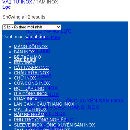
VẬT TƯ INOX
/
TẤM INOX
Trang chủ
Lọc
Về Titana
Showing all 2 results
Giới thiệu
HỒ SƠ NĂNG LỰC
Danh mục sản phẩm
TUYỂN DỤNG
VIDEO
MÁNG XỐI INOX
Công trình
BÀN INOX
BỂ TÁCH MỠ
Sản phẩm
BỒN INOX
CẮT LASER CNC
HỘP INOX
CHẬU RỬA INOX
ỐNG INOX
CHỮ INOX
TẤM INOX
CỬA CỔNG INOX
THANH INOX
ĐỘT DẬP CNC
GIA CÔNG INOX
VẬT TƯ INOX
KHAY INOX
SLEEVE INOX – ỐNG XUYÊN SÀN INOX
LAN CAN - CẦU THANG INOX
LAN CAN – CẦU THANG INOX
MẶT BÍCH INOX
MÁNG XỐI INOX
NẮP BỂ NGẦM
TẤM SÀN GRATING
PHỤ TRỢ CÔNG NGHIỆP
SLEEVE INOX - ỐNG XUYÊN SÀN INOX
PHỤ KIỆN INOX