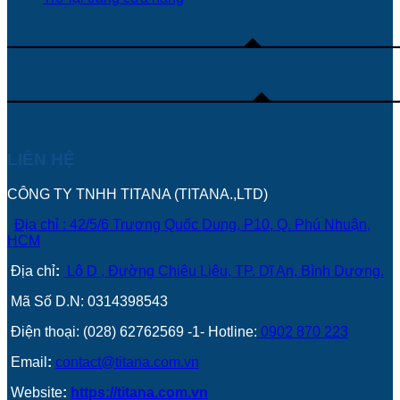
LIÊN HỆ
CÔNG TY TNHH TITANA (TITANA.,LTD)
Địa chỉ : 42/5/6 Trương Quốc Dung, P10, Q. Phú Nhuận,
HCM
Địa chỉ
:
Lô D , Đường Chiêu Liêu, TP. Dĩ An, Bình Dương.
Mã Số D.N: 0314398543
Điện thoại: (028) 62762569 -1- Hotline:
0902 870 223
Email
:
contact@titana.com.vn
Website
:
https://titana.com.vn