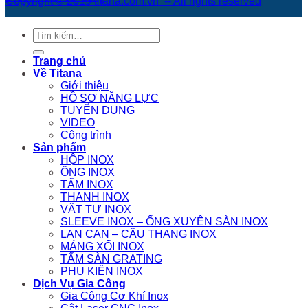
Copyright © 2019 titana.com.vn -- All rights reserved
Tìm
kiếm:
Trang chủ
Về Titana
Giới thiệu
HỒ SƠ NĂNG LỰC
TUYỂN DỤNG
VIDEO
Công trình
Sản phẩm
HỘP INOX
ỐNG INOX
TẤM INOX
THANH INOX
VẬT TƯ INOX
SLEEVE INOX – ỐNG XUYÊN SÀN INOX
LAN CAN – CẦU THANG INOX
MÁNG XỐI INOX
TẤM SÀN GRATING
PHỤ KIỆN INOX
Dịch Vụ Gia Công
Gia Công Cơ Khí Inox