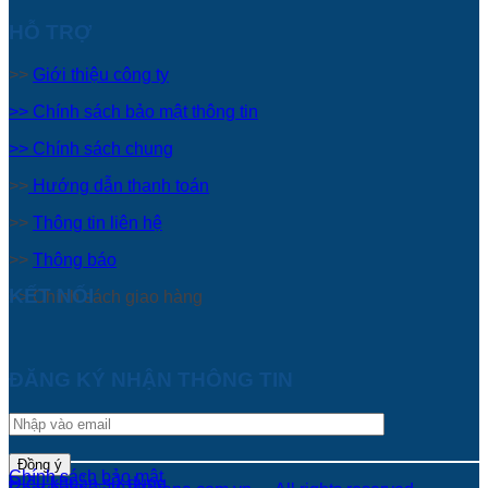
HỖ TRỢ
>>
Giới thiệu công ty
>> Chính sách bảo mật thông tin
>> Chính sách chung
>>
Hướng dẫn thanh toán
>>
Thông tin liên hệ
>>
Thông báo
KẾT NỐI
>> Chính sách giao hàng
ĐĂNG KÝ NHẬN THÔNG TIN
Chính sách bảo mật
Điều khoản sử dụng