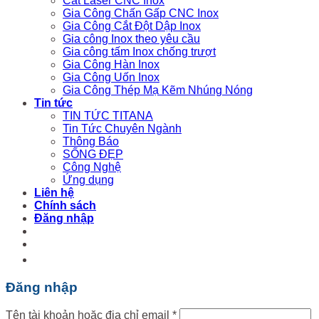
Cắt Laser CNC Inox
Gia Công Chấn Gấp CNC Inox
Gia Công Cắt Đột Dập Inox
Gia công Inox theo yêu cầu
Gia công tấm Inox chống trượt
Gia Công Hàn Inox
Gia Công Uốn Inox
Gia Công Thép Mạ Kẽm Nhúng Nóng
Tin tức
TIN TỨC TITANA
Tin Tức Chuyên Ngành
Thông Báo
SỐNG ĐẸP
Công Nghệ
Ứng dụng
Liên hệ
Chính sách
Đăng nhập
Đăng nhập
Tên tài khoản hoặc địa chỉ email
*