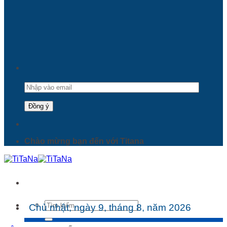
Chào mừng bạn đến với Titana
Tìm
Chủ nhật, ngày 9, tháng 8, năm 2026
kiếm: