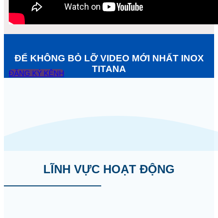
ĐỂ KHÔNG BỎ LỠ VIDEO MỚI NHẤT INOX
TITANA
ĐĂNG KÝ KÊNH
LĨNH VỰC HOẠT ĐỘNG