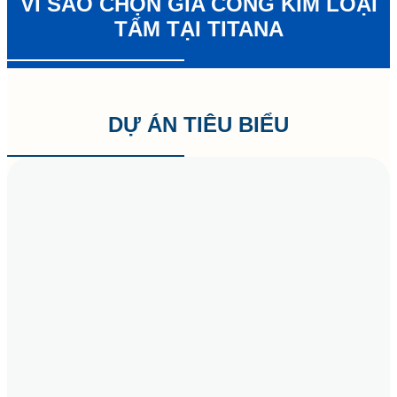
VÌ SAO CHỌN GIA CÔNG KIM LOẠI
TẤM TẠI TITANA
DỰ ÁN TIÊU BIỂU