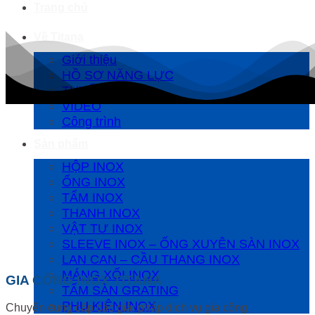
Trang chủ
Về Titana
Giới thiệu
HỒ SƠ NĂNG LỰC
TUYỂN DỤNG
VIDEO
Công trình
Sản phẩm
HỘP INOX
ỐNG INOX
TẤM INOX
THANH INOX
VẬT TƯ INOX
SLEEVE INOX – ỐNG XUYÊN SÀN INOX
LAN CAN – CẦU THANG INOX
MÁNG XỐI INOX
GIA CÔNG INOX TITANA
TẤM SÀN GRATING
PHỤ KIỆN INOX
Chuyên cung cấp các giải pháp dịch vụ gia công