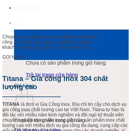
Chính sách
0
₫
GIA CÔNG INOX TITANA
Chuyên cung cấp các giải pháp đầy đủ về gia
công inox cho các doanh nghiệp, xí nghiệp,
khách sạn cao cấp, dự án , công trình inox
GỌI NGAY
Chưa có sản phẩm trong giỏ hàng.
Trở lại trang cửa hàng
Titana – Gia công inox 304 chất
lượng cao
Giỏ hàng
TITANA
là đơn vị Gia Công Inox. Địa chỉ tin cậy cho dịch vụ
gia công inox chất lượng cao tại Việt Nam. Titana tự hào là
đối tác với nhiều năm kinh nghiệm và đội ngũ kỹ thuật viên
chuyên nghiệp trong việc cung cấp các sản phẩm inox chất
Chưa có sản phẩm trong giỏ hàng.
lượng cao với nhiều dịch vụ gia công đa dạng, cung cấp các
Trở lại trang cửa hàng
giải pháp đầy đủ về gia công inox cho các doanh nghiệp, xí