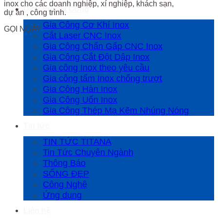
inox cho các doanh nghiệp, xí nghiệp, khách sạn,
Dịch Vụ Gia Công
dự án , công trình.
Gia Công Cơ Khí Inox
GỌI NGAY
Cắt Laser CNC Inox
Gia Công Chấn Gấp CNC Inox
Gia Công Cắt Đột Dập Inox
Gia công Inox theo yêu cầu
Gia công tấm Inox chống trượt
Gia Công Hàn Inox
Gia Công Uốn Inox
Gia Công Thép Mạ Kẽm Nhúng Nóng
Tin tức
TIN TỨC TITANA
Tin Tức Chuyên Ngành
Thông Báo
SỐNG ĐẸP
Công Nghệ
Ứng dụng
Liên hệ