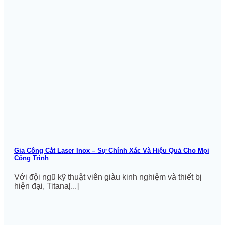
Gia Công Cắt Laser Inox – Sự Chính Xác Và Hiệu Quả Cho Mọi
Công Trình
Với đội ngũ kỹ thuật viên giàu kinh nghiệm và thiết bị
hiện đại, Titana[...]