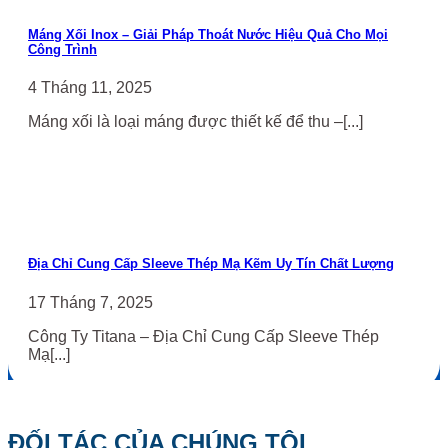
Máng Xối Inox – Giải Pháp Thoát Nước Hiệu Quả Cho Mọi
Công Trình
4 Tháng 11, 2025
Máng xối là loại máng được thiết kế để thu –[...]
Địa Chỉ Cung Cấp Sleeve Thép Mạ Kẽm Uy Tín Chất Lượng
17 Tháng 7, 2025
Công Ty Titana – Địa Chỉ Cung Cấp Sleeve Thép
Mạ[...]
ĐỐI TÁC CỦA CHÚNG TÔI