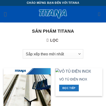
Chuyển
CHÀO MỪNG BẠN ĐẾN VỚI TITANA
đến
nội
dung
SẢN PHẨM TITANA
LỌC
VỎ TỦ ĐIỆN INOX
ĐỌC TIẾP