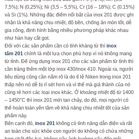
7,5%); N (0,25%); Ni (3,5 – 5,5%), Cr (16 – 18%); C (0.15%)
và Si (1%). Những đặc điểm nổi bật của inox 201 được ghi
nhận là khả năng chịu nhiệt, độ bền, chống ăn mòn tốt, dễ
gia công, định hình bằng nhiều phương pháp khác nhau
như hàn hay cắt gọt.
Đối với các sản phẩm cần có tính kháng từ thì
inox
tấm 201
chính là một lựa chọn phù hợp vì nó không mang
từ tính. Để ứng dụng inox 201 cho các sản phẩm từ tính thì
cần tráng thêm một lớp inox 430/inox 410. Ngoài ra, người
tiêu dùng cũng cần nắm rõ là do tỉ lệ Niken trong inox 201
thấp nên nó dễ bị rỉ sét hơn và vì thế mà giá thành của nó
cũng rẻ hơn các loại inox khác. Ở khoảng nhiệt độ từ 1400
– 1450°C thì inox 201 mới tan chảy, do đó, mọi người có
thể hoàn toàn yên tâm về khả năng chịu nhiệt tốt của sản
phẩm này.
Bên cạnh đó,
inox 201
không có tính năng dẫn điện và rất
an toàn cho sức khỏe con người do không có chứa những
hợp chất độc hại, không gây ảnh hưởng xấu đến môi