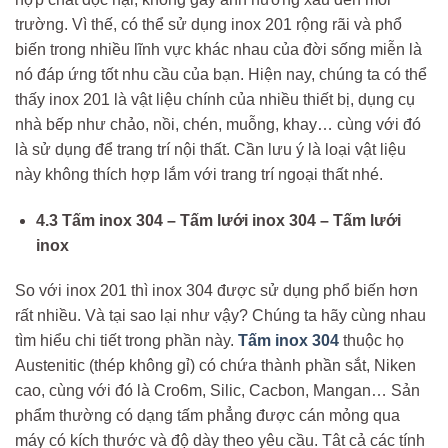
trường. Vì thế, có thể sử dụng inox 201 rộng rãi và phổ
biến trong nhiều lĩnh vực khác nhau của đời sống miễn là
nó đáp ứng tốt nhu cầu của bạn. Hiện nay, chúng ta có thể
thấy inox 201 là vật liệu chính của nhiều thiết bị, dụng cụ
nhà bếp như chảo, nồi, chén, muỗng, khay… cùng với đó
là sử dụng để trang trí nội thất. Cần lưu ý là loại vật liệu
này không thích hợp lắm với trang trí ngoại thất nhé.
4.3 Tấm inox 304 – Tấm lưới inox 304 – Tấm lưới
inox
So với inox 201 thì inox 304 được sử dụng phổ biến hơn
rất nhiều. Và tại sao lại như vậy? Chúng ta hãy cùng nhau
tìm hiểu chi tiết trong phần này.
Tấm inox 304
thuộc họ
Austenitic (thép không gỉ) có chứa thành phần sắt, Niken
cao, cùng với đó là Cro6m, Silic, Cacbon, Mangan… Sản
phẩm thường có dạng tấm phẳng được cán mỏng qua
máy có kích thước và độ dày theo yêu cầu. Tât cả các tính