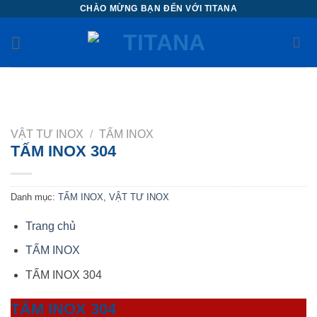
Chuyển
CHÀO MỪNG BẠN ĐẾN VỚI TITANA
đến
nội
dung
VẬT TƯ INOX
/
TẤM INOX
TẤM INOX 304
Danh mục:
TẤM INOX
,
VẬT TƯ INOX
Trang chủ
TẤM INOX
TẤM INOX 304
TẤM INOX 304