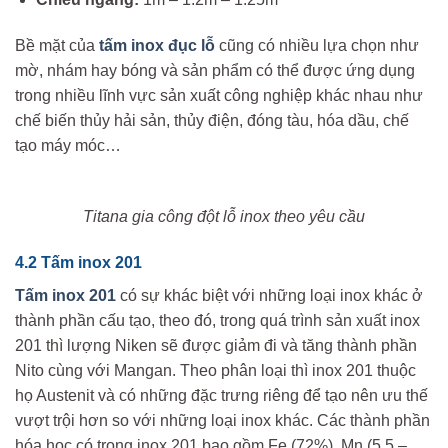
Bề mặt của
tấm inox đục lỗ
cũng có nhiều lựa chọn như
mờ, nhám hay bóng và sản phẩm có thể được ứng dụng
trong nhiều lĩnh vực sản xuất công nghiệp khác nhau như
chế biến thủy hải sản, thủy điện, đóng tàu, hóa dầu, chế
tạo máy móc…
Titana gia công đột lỗ inox theo yêu cầu
4.2 Tấm inox 201
Tấm inox 201
có sự khác biệt với những loại inox khác ở
thành phần cấu tạo, theo đó, trong quá trình sản xuất inox
201 thì lượng Niken sẽ được giảm đi và tăng thành phần
Nito cùng với Mangan. Theo phân loại thì inox 201 thuộc
họ Austenit và có những đặc trưng riêng để tạo nên ưu thế
vượt trội hơn so với những loại inox khác. Các thành phần
hóa học có trong inox 201 bao gồm Fe (72%), Mn (5,5 –