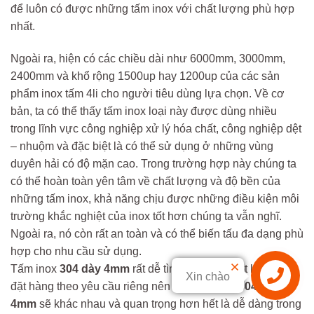
để luôn có được những tấm inox với chất lượng phù hợp
nhất.
Ngoài ra, hiện có các chiều dài như 6000mm, 3000mm,
2400mm và khổ rộng 1500up hay 1200up của các sản
phẩm inox tấm 4li cho người tiêu dùng lựa chọn. Về cơ
bản, ta có thể thấy tấm inox loại này được dùng nhiều
trong lĩnh vực công nghiệp xử lý hóa chất, công nghiệp dệt
– nhuộm và đặc biệt là có thể sử dụng ở những vùng
duyên hải có độ mặn cao. Trong trường hợp này chúng ta
có thể hoàn toàn yên tâm về chất lượng và độ bền của
những tấm inox, khả năng chịu được những điều kiện môi
trường khắc nghiệt của inox tốt hơn chúng ta vẫn nghĩ.
Ngoài ra, nó còn rất an toàn và có thể biến tấu đa dạng phù
hợp cho nhu cầu sử dụng.
Tấm inox
304 dày 4mm
rất dễ tìm mua, đặc biệt là có thể
Xin chào
đặt hàng theo yêu cầu riêng nên
Giá
tấm inox
304 dày
4mm
sẽ khác nhau và quan trọng hơn hết là dễ dàng trong