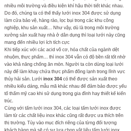
nhiều môi trường và điều kiện khí hậu thời tiết khác nhau.
Do đó, chúng ta có thể thấy lưới inox 304 được sử dụng
làm cửa bảo vệ, hàng rào, lọc bụi trong các khu công
nghiệp, khu sản xuất… Như vậy, dù là trong môi trường
xưởng sản xuất hay nhà ở dân dụng thì loại lưới này cũng
mang đến nhiều lợi ích tích cực
Khi tiếp xúc với các acid vô cơ, hóa chất của ngành dệt
nhuộm, thực phẩm… thì inox 304 vẫn có độ bền rất tốt nhờ
vào khả năng chống ăn mòn. Người ta còn dùng loại lưới
này để làm khay chứa thực phẩm đông lạnh trong lĩnh vực
thủy hải sản. Lưới
inox 304
có thể được sản xuất theo
nhiều kiểu dáng, mẫu mã khác nhau để đảm bảo được yếu
tố thẩm mỹ cao khi sử dụng trong gia đình hay thiết kế kiến
trúc.
Cùng với tấm lưới inox 304, các loại tấm lưới inox được
làm từ các chất liệu inox khác cũng rất được ưa thích trên
thị trường. Tùy vào mục đích riêng của từng đối tượng
khách hàng mà sẽ có sự lựa chọn vật liệu tấm lưới inox,