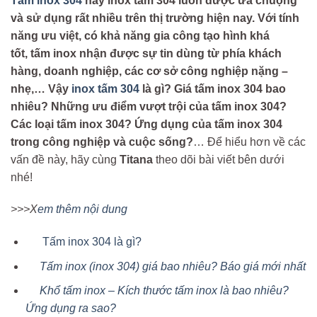
Tấm inox 304
hay inox tấm 304 luôn được ưa chuộng
và sử dụng rất nhiều trên thị trường hiện nay. Với tính
năng ưu việt, có khả năng gia công tạo hình khá
tốt, tấm inox nhận được sự tin dùng từ phía khách
hàng, doanh nghiệp, các cơ sở công nghiệp nặng –
nhẹ,… Vậy
inox tấm 304
là gì? Giá tấm inox 304 bao
nhiêu? Những ưu điểm vượt trội của tấm inox 304?
Các loại tấm inox 304? Ứng dụng của tấm inox 304
trong công nghiệp và cuộc sống?
… Để hiểu hơn về các
vấn đề này, hãy cùng
Titana
theo dõi bài viết bên dưới
nhé!
>>>X
em thêm nội dung
Tấm inox 304 là gì?
Tấm inox (inox 304) giá bao nhiêu? Báo giá mới nhất
Khổ tấm inox – Kích thước tấm inox là bao nhiêu?
Ứng dụng ra sao?