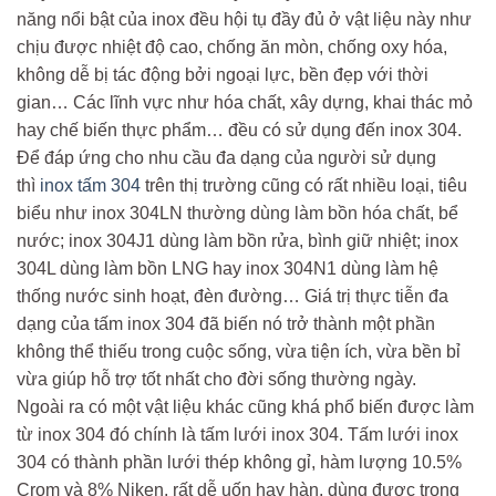
năng nổi bật của inox đều hội tụ đầy đủ ở vật liệu này như
chịu được nhiệt độ cao, chống ăn mòn, chống oxy hóa,
không dễ bị tác động bởi ngoại lực, bền đẹp với thời
gian… Các lĩnh vực như hóa chất, xây dựng, khai thác mỏ
hay chế biến thực phẩm… đều có sử dụng đến inox 304.
Để đáp ứng cho nhu cầu đa dạng của người sử dụng
thì
inox tấm 304
trên thị trường cũng có rất nhiều loại, tiêu
biểu như inox 304LN thường dùng làm bồn hóa chất, bể
nước; inox 304J1 dùng làm bồn rửa, bình giữ nhiệt; inox
304L dùng làm bồn LNG hay inox 304N1 dùng làm hệ
thống nước sinh hoạt, đèn đường… Giá trị thực tiễn đa
dạng của tấm inox 304 đã biến nó trở thành một phần
không thể thiếu trong cuộc sống, vừa tiện ích, vừa bền bỉ
vừa giúp hỗ trợ tốt nhất cho đời sống thường ngày.
Ngoài ra có một vật liệu khác cũng khá phổ biến được làm
từ inox 304 đó chính là tấm lưới inox 304. Tấm lưới inox
304 có thành phần lưới thép không gỉ, hàm lượng 10.5%
Crom và 8% Niken, rất dễ uốn hay hàn, dùng được trong