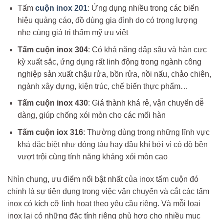
Tấm
cuộn inox 201
: Ứng dụng nhiều trong các biển
hiệu quảng cáo, đồ dùng gia đình do có trọng lượng
nhẹ cùng giá trị thẩm mỹ ưu việt
Tấm cuộn inox 304
: Có khả năng dập sâu và hàn cực
kỳ xuất sắc, ứng dụng rất linh động trong ngành công
nghiệp sản xuất chậu rửa, bồn rửa, nồi nấu, chảo chiên,
ngành xây dựng, kiện trúc, chế biến thực phẩm…
Tấm cuộn inox 430
: Giá thành khá rẻ, vận chuyển dễ
dàng, giúp chống xói mòn cho các mối hàn
Tấm cuộn iox 316
: Thường dùng trong những lĩnh vực
khá đặc biệt như đóng tàu hay dầu khí bởi vì có độ bền
vượt trội cùng tính năng kháng xói mòn cao
Nhìn chung, ưu điểm nổi bật nhất của inox tấm cuộn đó
chính là sự tiện dụng trong việc vận chuyển và cắt các tấm
inox có kích cỡ linh hoạt theo yêu cầu riêng. Và mỗi loại
inox lại có những đặc tính riêng phù hợp cho nhiều mục