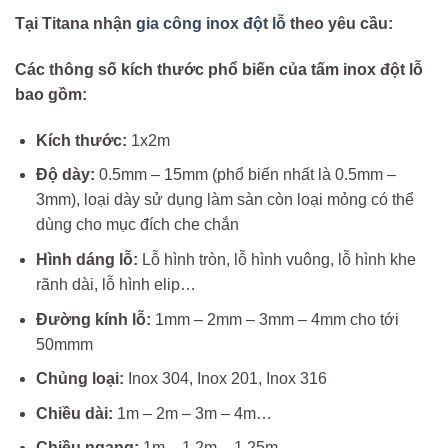
Tại Titana nhận
gia công inox đột lỗ
theo yêu cầu:
Các thông số kích thước phổ biến của tấm inox đột lỗ
bao gồm:
Kích thước:
1x2m
Độ dày:
0.5mm – 15mm (phổ biến nhất là 0.5mm –
3mm), loại dày sử dụng làm sàn còn loại mỏng có thể
dùng cho mục đích che chắn
Hình dáng lỗ:
Lỗ hình tròn, lỗ hình vuông, lỗ hình khe
rãnh dài, lỗ hình elip…
Đường kính lỗ:
1mm – 2mm – 3mm – 4mm cho tới
50mmm
Chủng loại:
Inox 304, Inox 201, Inox 316
Chiều dài:
1m – 2m – 3m – 4m…
Chiều ngang:
1m – 1.2m – 1.25m