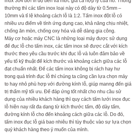
inox 304 bởi vì độ bền và mức giá cả hợp lý của nó. Thông
thường thì các tấm inox loại này có độ dày từ 0.5mm –
10mm và tỉ lệ khoảng cách lỗ là 1:2. Tấm inox đột lỗ có
nhiều ưu điểm về tính ứng dụng cao, khả năng chịu nhiệt,
chống ăn mòn, chống oxy hóa và dễ dàng gia công.
Máy cơ hoặc máy CNC là những loại máy được sử dụng
để đục lỗ cho tấm inox, các tấm inox sẽ được cắt với kích
thước theo yêu cầu trước khi đục lỗ và luôn đảm bảo về
yếu tố kỹ thuật để kích thước và khoảng cách giữa các lỗ
đạt chuẩn nhất. Để các tấm inox không bị rách hay hư
trong quá trình đục lỗ thì chúng ta cũng cần lựa chọn máy
to hay nhỏ phù hợp với đường kính lỗ, giúp manng đến giá
trị thẩm mỹ tối ưu. Để đáp ứng tốt nhất cho nhu cầu sử
dụng của nhiều khách hàng thì quy cách tấm lưới inox đục
lỗ hiện nay rất đa dạng từ kích thước tấm, độ dày tấm,
đường kính lỗ cho đến khoảng cách giữa các lỗ. Do đó,
tấm inox đục lỗ giá bao nhiêu thì tùy thuộc vào sự lựa chọn
quý khách hàng theo ý muốn của mình.