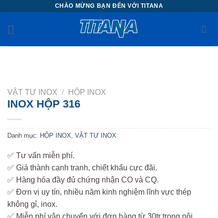
Chuyển
CHÀO MỪNG BẠN ĐẾN VỚI TITANA
đến
nội
dung
VẬT TƯ INOX
/
HỘP INOX
INOX HỘP 316
Danh mục:
HỘP INOX
,
VẬT TƯ INOX
✅ Tư vấn miễn phí.
✅ Giá thành cạnh tranh, chiết khấu cực đãi.
✅ Hàng hóa đầy đủ chứng nhận CO và CQ.
✅ Đơn vị uy tín, nhiều năm kinh nghiệm lĩnh vực thép
không gỉ, inox.
✅ Miễn phí vận chuyển với đơn hàng từ 30tr trong nội