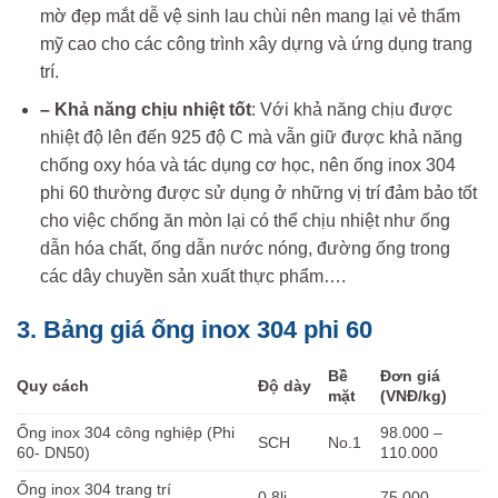
mờ đẹp mắt dễ vệ sinh lau chùi nên mang lại vẻ thẩm
mỹ cao cho các công trình xây dựng và ứng dụng trang
trí.
– Khả năng chịu nhiệt tốt
: Với khả năng chịu được
nhiệt độ lên đến 925 độ C mà vẫn giữ được khả năng
chống oxy hóa và tác dụng cơ học, nên ống inox 304
phi 60 thường được sử dụng ở những vị trí đảm bảo tốt
cho việc chống ăn mòn lại có thể chịu nhiệt như ống
dẫn hóa chất, ống dẫn nước nóng, đường ống trong
các dây chuyền sản xuất thực phẩm….
3. Bảng giá ống inox 304 phi 60
Bề
Đơn giá
Quy cách
Độ dày
mặt
(VNĐ/kg)
Ống inox 304 công nghiệp (Phi
98.000 –
SCH
No.1
60- DN50)
110.000
Ống inox 304 trang trí
0.8li –
75.000 –