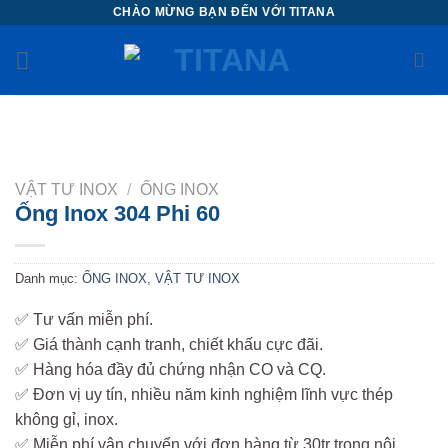
Chuyển
CHÀO MỪNG BẠN ĐẾN VỚI TITANA
đến
nội
dung
VẬT TƯ INOX
/
ỐNG INOX
Ống Inox 304 Phi 60
Danh mục:
ỐNG INOX
,
VẬT TƯ INOX
✅ Tư vấn miễn phí.
✅ Giá thành cạnh tranh, chiết khấu cực đãi.
✅ Hàng hóa đầy đủ chứng nhận CO và CQ.
✅ Đơn vị uy tín, nhiều năm kinh nghiệm lĩnh vực thép
không gỉ, inox.
✅ Miễn phí vận chuyển với đơn hàng từ 30tr trong nội