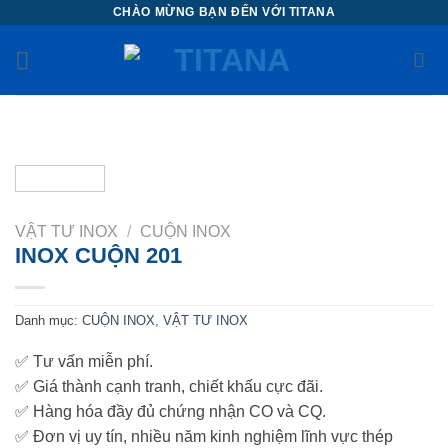
Chuyển
CHÀO MỪNG BẠN ĐẾN VỚI TITANA
đến
nội
dung
VẬT TƯ INOX
/
CUỘN INOX
INOX CUỘN 201
Danh mục:
CUỘN INOX
,
VẬT TƯ INOX
✅ Tư vấn miễn phí.
✅ Giá thành cạnh tranh, chiết khấu cực đãi.
✅ Hàng hóa đầy đủ chứng nhận CO và CQ.
✅ Đơn vị uy tín, nhiều năm kinh nghiệm lĩnh vực thép