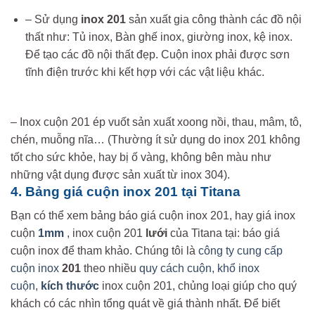
– Sử dụng
inox 201
sản xuất gia công thành các đồ nội
thất như: Tủ inox, Bàn ghế inox, giường inox, kệ inox.
Để tạo các đồ nội thất đẹp. Cuộn inox phải được sơn
tĩnh điện trước khi kết hợp với các vật liệu khác.
– Inox cuộn 201 ép vuốt sản xuất xoong nồi, thau, mâm, tô,
chén, muỗng nĩa… (Thường ít sử dụng do inox 201 không
tốt cho sức khỏe, hay bị ố vàng, không bên màu như
những vật dụng được sản xuất từ inox 304).
4. Bảng giá cuộn inox 201 tại Titana
Bạn có thể xem bảng báo giá cuộn inox 201, hay giá inox
cuộn
1mm
, inox cuộn 201
lưới
của Titana tại: báo giá
cuộn inox để tham khảo. Chúng tôi là
công ty cung cấp
cuộn inox
201
theo nhiều
quy cách cuộn, khổ inox
cuộn
,
kích thước
inox cuộn 201, chủng loại giúp cho quý
khách có các nhìn tổng quát về giá thành nhất. Để biết