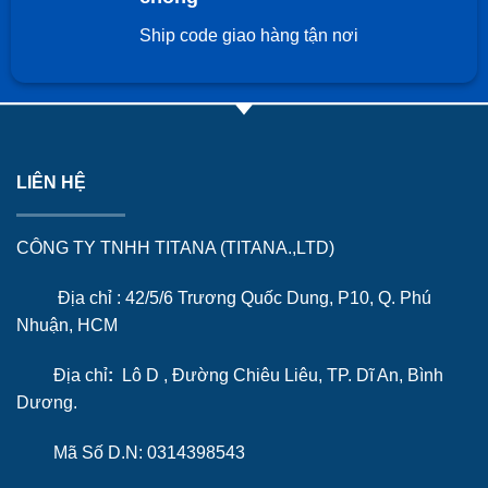
Ship code giao hàng tận nơi
LIÊN HỆ
CÔNG TY TNHH TITANA (TITANA.,LTD)
Địa chỉ : 42/5/6 Trương Quốc Dung, P10, Q. Phú
Nhuận, HCM
Địa chỉ
:
Lô D , Đường Chiêu Liêu, TP. Dĩ An, Bình
Dương.
Mã Số D.N: 0314398543