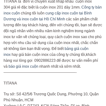
TITANA là đơn vị chuyên xuất nhập khẩu cuộn inox
304 giá rẻ đặc biệt là cuộn inox 201 dày 1mm.
Công ty bán
inox cuộn
chúng tôi luôn
cung cấp inox cuộn tại Bình
Dương và inox cuộn tại Hồ Chí Minh
các sản phẩm chất
lượng đến tay khách hàng, đến với chúng tôi, bạn sẽ được
đội ngũ nhân viên nhiều năm kinh nghiệm trong ngành
inox tư vấn về chủng loại, quy cách cuộn inox sao cho phù
hợp với nhu cầu sử dụng của cuộn inox nhất, chắc chắn
sẽ không làm bạn thất vọng. Để biết
bảng giá cuộn
inox
hay giá bán cuộn inox của công ty chúng tôi,khách
hàng vui lòng gọi 0902886223 để được tư vấn miễn phí
và
báo giá inox cuộn
nhanh nhất và sớm nhất.
———————————————————-
TITANA
Trụ sở: Số 42/5/6 Trương Quốc Dung, Phường 10, Quận
Phú Nhuận, HCM
Xưởng: Lô C, DT743, KCN Sóng Thần, Dĩ an, Bình