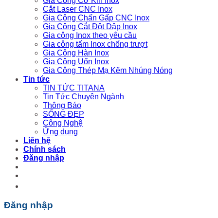
Gia Công Cơ Khí Inox
Cắt Laser CNC Inox
Gia Công Chấn Gấp CNC Inox
Gia Công Cắt Đột Dập Inox
Gia công Inox theo yêu cầu
Gia công tấm Inox chống trượt
Gia Công Hàn Inox
Gia Công Uốn Inox
Gia Công Thép Mạ Kẽm Nhúng Nóng
Tin tức
TIN TỨC TITANA
Tin Tức Chuyên Ngành
Thông Báo
SỐNG ĐẸP
Công Nghệ
Ứng dụng
Liên hệ
Chính sách
Đăng nhập
Đăng nhập