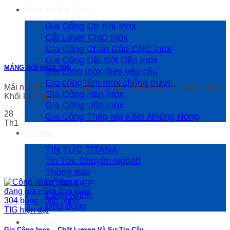
Dịch Vụ Gia Công
Gia Công Cơ Khí Inox
Cắt Laser CNC Inox
Gia Công Chấn Gấp CNC Inox
Gia Công Cắt Đột Dập Inox
MÁNG XỐI INOX 304
Gia công Inox theo yêu cầu
Gia công tấm Inox chống trượt
Mái nhà là nơi tiếp nhận trực tiếp một lượng lớn nước mưa.
Gia Công Hàn Inox
Khối lượng[...]
Gia Công Uốn Inox
28
Gia Công Thép Mạ Kẽm Nhúng Nóng
Th1
Tin tức
TIN TỨC TITANA
Tin Tức Chuyên Ngành
Thông Báo
SỐNG ĐẸP
Công Nghệ
Ứng dụng
Liên hệ
Gia Công Inox – Chất Lượng Và Sự Tin Cậy