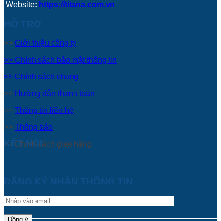
Website
:
https://titana.com.vn
HỖ TRỢ
>>
Giới thiệu công ty
>> Chính sách bảo mật thông tin
>> Chính sách chung
>>
Hướng dẫn thanh toán
>>
Thông tin liên hệ
>>
Thông báo
KẾT NỐI
>> Chính sách giao hàng
ĐĂNG KÝ NHẬN THÔNG TIN