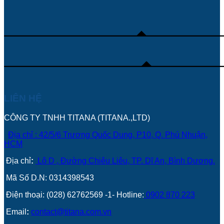
LIÊN HỆ
CÔNG TY TNHH TITANA (TITANA.,LTD)
Địa chỉ : 42/5/6 Trương Quốc Dung, P10, Q. Phú Nhuận,
HCM
Địa chỉ
:
Lô D , Đường Chiêu Liêu, TP. Dĩ An, Bình Dương.
Mã Số D.N: 0314398543
Điện thoại: (028) 62762569 -1- Hotline:
0902 870 223
Email
:
contact@titana.com.vn