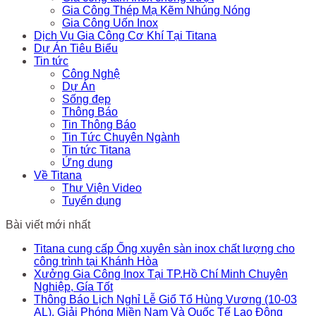
Gia Công Thép Mạ Kẽm Nhúng Nóng
Gia Công Uốn Inox
Dịch Vụ Gia Công Cơ Khí Tại Titana
Dự Án Tiêu Biểu
Tin tức
Công Nghệ
Dự Án
Sống đẹp
Thông Báo
Tin Thông Báo
Tin Tức Chuyên Ngành
Tin tức Titana
Ứng dụng
Về Titana
Thư Viện Video
Tuyển dụng
Bài viết mới nhất
Titana cung cấp Ống xuyên sàn inox chất lượng cho
công trình tại Khánh Hòa
Xưởng Gia Công Inox Tại TP.Hồ Chí Minh Chuyên
Nghiệp, Gía Tốt
Thông Báo Lịch Nghỉ Lễ Giổ Tổ Hùng Vương (10-03
AL), Giải Phóng Miền Nam Và Quốc Tế Lao Động