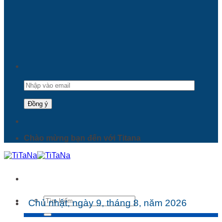
Chào mừng bạn đến với Titana
Tìm
Chủ nhật, ngày 9, tháng 8, năm 2026
kiếm: