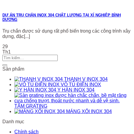
DỰ ÁN TRỤ CHẮN INOX 304 CHẤT LƯỢNG TẠI XÍ NGHIỆP BÌNH
DƯƠNG
Trụ chắn được sử dụng rất phổ biến trong các công trình xây
dựng, đặc[...]
29
Th1
Sản phẩm
THANH V INOX 304
VỎ TỦ ĐIỆN INOX
Y HÀN INOX 304
TẤM GRATING
MÁNG XỐI INOX 304
Danh mục
Chính sách