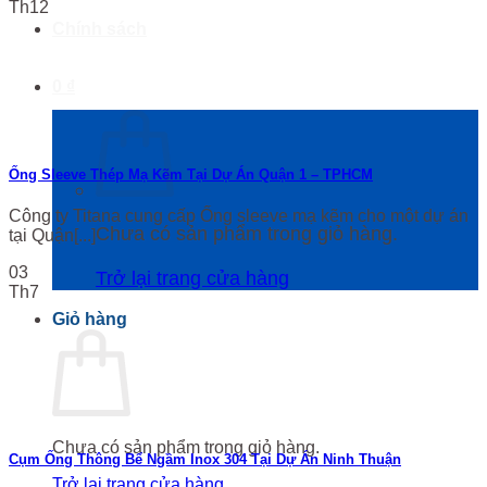
Th12
Chính sách
0
₫
Ống Sleeve Thép Mạ Kẽm Tại Dự Án Quận 1 – TPHCM
Công ty Titana cung cấp Ống sleeve mạ kẽm cho một dự án
Chưa có sản phẩm trong giỏ hàng.
tại Quận[...]
03
Trở lại trang cửa hàng
Th7
Giỏ hàng
Chưa có sản phẩm trong giỏ hàng.
Cụm Ống Thông Bể Ngầm Inox 304 Tại Dự Án Ninh Thuận
Trở lại trang cửa hàng