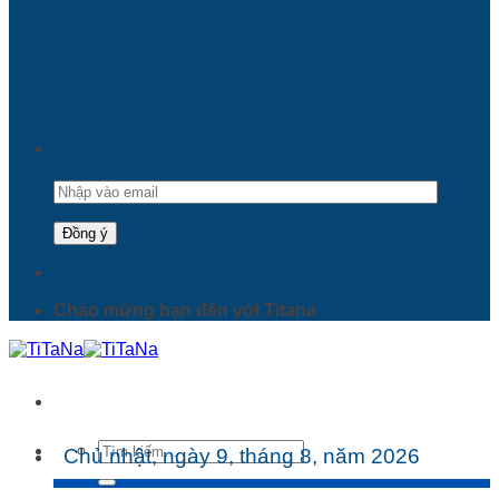
Chào mừng bạn đến với Titana
Tìm
Chủ nhật, ngày 9, tháng 8, năm 2026
kiếm: