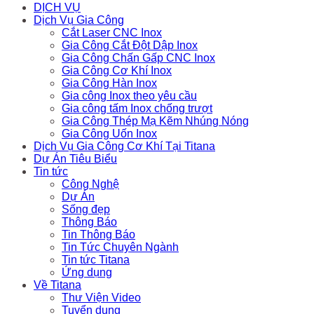
DỊCH VỤ
Dịch Vụ Gia Công
Cắt Laser CNC Inox
Gia Công Cắt Đột Dập Inox
Gia Công Chấn Gấp CNC Inox
Gia Công Cơ Khí Inox
Gia Công Hàn Inox
Gia công Inox theo yêu cầu
Gia công tấm Inox chống trượt
Gia Công Thép Mạ Kẽm Nhúng Nóng
Gia Công Uốn Inox
Dịch Vụ Gia Công Cơ Khí Tại Titana
Dự Án Tiêu Biểu
Tin tức
Công Nghệ
Dự Án
Sống đẹp
Thông Báo
Tin Thông Báo
Tin Tức Chuyên Ngành
Tin tức Titana
Ứng dụng
Về Titana
Thư Viện Video
Tuyển dụng