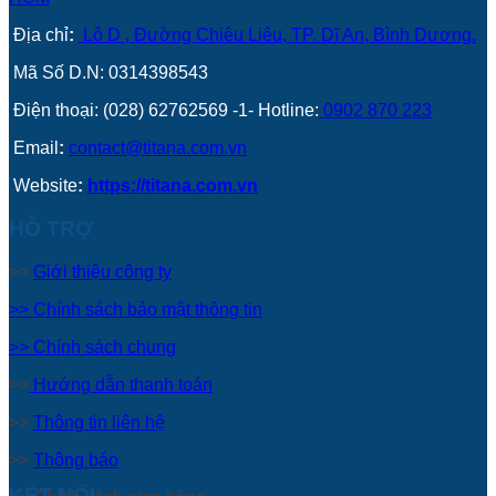
Địa chỉ
:
Lô D , Đường Chiêu Liêu, TP. Dĩ An, Bình Dương.
Mã Số D.N: 0314398543
Điện thoại: (028) 62762569 -1- Hotline:
0902 870 223
Email
:
contact@titana.com.vn
Website
:
https://titana.com.vn
HỖ TRỢ
>>
Giới thiệu công ty
>> Chính sách bảo mật thông tin
>> Chính sách chung
>>
Hướng dẫn thanh toán
>>
Thông tin liên hệ
>>
Thông báo
KẾT NỐI