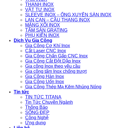
THANH INOX
VẬT TƯ INOX
SLEEVE INOX – ỐNG XUYÊN SÀN INOX
LAN CAN – CẦU THANG INOX
MÁNG XỐI INOX
TẤM SÀN GRATING
PHỤ KIỆN INOX
Dịch Vụ Gia Công
Gia Công Cơ Khí Inox
Cắt Laser CNC Inox
Gia Công Chấn Gấp CNC Inox
Gia Công Cắt Đột Dập Inox
Gia công Inox theo yêu cầu
Gia công tấm Inox chống trượt
Gia Công Hàn Inox
Gia Công Uốn Inox
Gia Công Thép Mạ Kẽm Nhúng Nóng
Tin tức
TIN TỨC TITANA
Tin Tức Chuyên Ngành
Thông Báo
SỐNG ĐẸP
Công Nghệ
Ứng dụng
Liên hệ