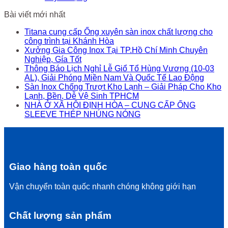
Bài viết mới nhất
Titana cung cấp Ống xuyên sàn inox chất lượng cho
công trình tại Khánh Hòa
Xưởng Gia Công Inox Tại TP.Hồ Chí Minh Chuyên
Nghiệp, Gía Tốt
Thông Báo Lịch Nghỉ Lễ Giổ Tổ Hùng Vương (10-03
AL), Giải Phóng Miền Nam Và Quốc Tế Lao Động
Sàn Inox Chống Trượt Kho Lạnh – Giải Pháp Cho Kho
Lạnh, Bền, Dễ Vệ Sinh TPHCM
NHÀ Ở XÃ HỘI ĐỊNH HÒA – CUNG CẤP ỐNG
SLEEVE THÉP NHÚNG NÓNG
Giao hàng toàn quốc
Vận chuyển toàn quốc nhanh chóng không giới hạn
Chất lượng sản phẩm