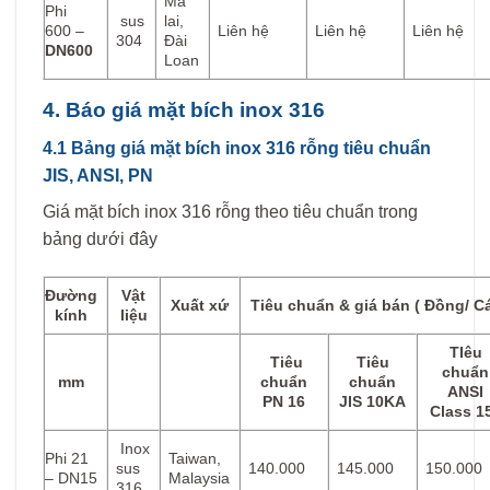
Mã
Phi
sus
lai,
600 –
Liên hệ
Liên hệ
Liên hệ
304
Đài
DN600
Loan
4. Báo giá mặt bích inox 316
4.1 Bảng giá mặt bích inox 316 rỗng tiêu chuẩn
JIS, ANSI, PN
Giá mặt bích inox 316 rỗng theo tiêu chuẩn trong
bảng dưới đây
Đường
Vật
Xuất xứ
Tiêu chuẩn & giá bán ( Đồng/ Cá
kính
liệu
TIêu
Tiêu
Tiêu
chuẩn
mm
chuẩn
chuẩn
ANSI
PN 16
JIS 10KA
Class 1
Inox
Phi 21
Taiwan,
sus
140.000
145.000
150.000
– DN15
Malaysia
316