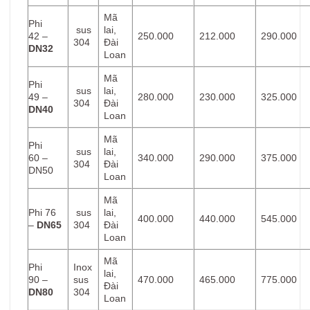
Mã
Phi
sus
lai,
42 –
250.000
212.000
290.000
304
Đài
DN32
Loan
Mã
Phi
sus
lai,
49 –
280.000
230.000
325.000
304
Đài
DN40
Loan
Mã
Phi
sus
lai,
60 –
340.000
290.000
375.000
304
Đài
DN50
Loan
Mã
Phi 76
sus
lai,
400.000
440.000
545.000
–
DN65
304
Đài
Loan
Mã
Phi
Inox
lai,
90 –
sus
470.000
465.000
775.000
Đài
DN80
304
Loan