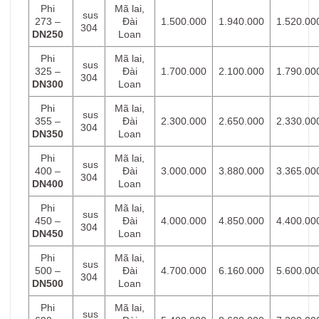
Phi
Mã lai,
sus
273 –
Đài
1.500.000
1.940.000
1.520.00
304
DN250
Loan
Phi
Mã lai,
sus
325 –
Đài
1.700.000
2.100.000
1.790.00
304
DN300
Loan
Phi
Mã lai,
sus
355 –
Đài
2.300.000
2.650.000
2.330.00
304
DN350
Loan
Phi
Mã lai,
sus
400 –
Đài
3.000.000
3.880.000
3.365.00
304
DN400
Loan
Phi
Mã lai,
sus
450 –
Đài
4.000.000
4.850.000
4.400.00
304
DN450
Loan
Phi
Mã lai,
sus
500 –
Đài
4.700.000
6.160.000
5.600.00
304
DN500
Loan
Phi
Mã lai,
sus