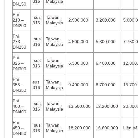
316
Malaysia
DN150
Phi
sus
Taiwan,
219 –
2.900.000
3.200.000
5.000.
316
Malaysia
DN200
Phi
sus
Taiwan,
273 –
4.500.000
5.300.000
7.750.
316
Malaysia
DN250
Phi
sus
Taiwan,
325 –
6.300.000
6.400.000
12.300
316
Malaysia
DN300
Phi
sus
Taiwan,
355 –
9.400.000
8.700.000
15.700
316
Malaysia
DN350
Phi
sus
Taiwan,
400 –
13.500.000
12.200.000
20.800
316
Malaysia
DN400
Phi
sus
Taiwan,
450 –
18.200.000
16.600.000
Liên hệ
316
Malaysia
DN450