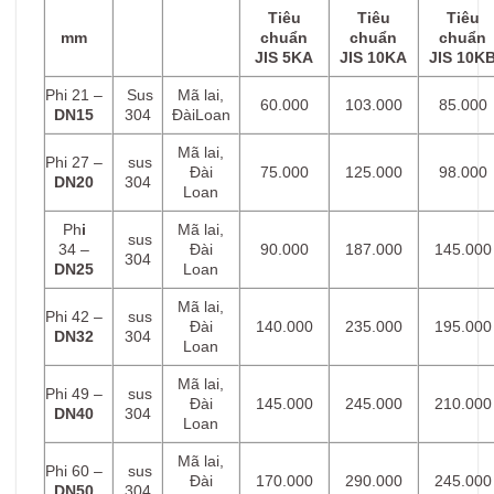
Tiêu
Tiêu
Tiêu
mm
chuẩn
chuẩn
chuẩn
JIS 5KA
JIS 10KA
JIS 10K
Phi 21 –
Sus
Mã lai,
60.000
103.000
85.000
DN15
304
ĐàiLoan
Mã lai,
Phi 27 –
sus
Đài
75.000
125.000
98.000
DN20
304
Loan
Ph
i
Mã lai,
sus
34 –
Đài
90.000
187.000
145.000
304
DN25
Loan
Mã lai,
Phi 42 –
sus
Đài
140.000
235.000
195.000
DN32
304
Loan
Mã lai,
Phi 49 –
sus
Đài
145.000
245.000
210.000
DN40
304
Loan
Mã lai,
Phi 60 –
sus
Đài
170.000
290.000
245.000
DN50
304