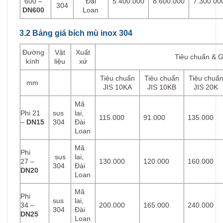
600 –
Đài
5.400.000
8.600.000
7.300.00
304
DN600
Loan
3.2 Bảng giá bích mù inox 304
Đường
Vật
Xuất
Tiêu chuẩn & G
kính
liệu
xứ
Tiêu chuẩn
Tiêu chuẩn
Tiêu chuẩ
mm
JIS 10KA
JIS 10KB
JIS 20K
Mã
Phi 21
sus
lai,
115.000
91.000
135.000
–
DN15
304
Đài
Loan
Mã
Phi
sus
lai,
27 –
130.000
120.000
160.000
304
Đài
DN20
Loan
Mã
Phi
sus
lai,
34 –
200.000
165.000
240.000
304
Đài
DN25
Loan