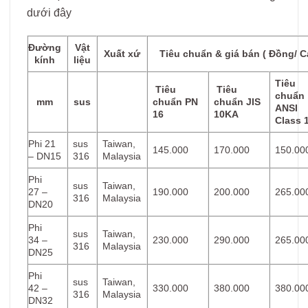
dưới đây
Đường
Vật
Xuất xứ
Tiêu chuẩn & giá bán ( Đồng/ C
kính
liệu
Tiêu
Tiêu
Tiêu
chuẩn
mm
sus
chuẩn PN
chuẩn JIS
ANSI
16
10KA
Class 
Phi 21
sus
Taiwan,
145.000
170.000
150.00
– DN15
316
Malaysia
Phi
sus
Taiwan,
27 –
190.000
200.000
265.00
316
Malaysia
DN20
Phi
sus
Taiwan,
34 –
230.000
290.000
265.00
316
Malaysia
DN25
Phi
sus
Taiwan,
42 –
330.000
380.000
380.00
316
Malaysia
DN32