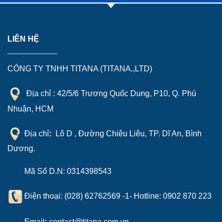
LIÊN HỆ
CÔNG TY TNHH TITANA (TITANA.,LTD)
Địa chỉ : 42/5/6 Trương Quốc Dung, P10, Q. Phú
Nhuận, HCM
Địa chỉ
:
Lô D , Đường Chiêu Liêu, TP. Dĩ An, Bình
Dương.
Mã Số D.N: 0314398543
Điện thoại: (028) 62762569 -1- Hotline:
0902 870 223
Email
:
contact@titana.com.vn