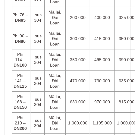
Loan
Mã lai,
Phi 76 –
sus
Đài
200.000
400.000
325.000
DN65
304
Loan
Mã lai,
Phi 90 –
sus
Đài
300.000
415.000
350.000
DN80
304
Loan
Phi
Mã lai,
sus
114 –
Đài
350.000
495.000
390.000
304
DN100
Loan
Phi
Mã lai,
sus
141 –
Đài
470.000
730.000
635.000
304
DN125
Loan
Phi
Mã lai,
sus
168 –
Đài
630.000
970.000
815.000
304
DN150
Loan
Phi
Mã lai,
sus
219 –
Đài
1.000.000
1.195.000
1.060.00
304
DN200
Loan