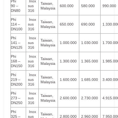
Phi
Inox
Taiwan,
90 –
sus
600.000
580.000
990.000
Malaysia
DN80
316
Phi
Inox
Taiwan,
114 –
sus
650.000
690.000
1.330.00
Malaysia
DN100
316
Phi
Inox
Taiwan,
141 –
sus
1.000.000
1.030.000
1.700.00
Malaysia
DN125
316
Phi
Inox
Taiwan,
168 –
sus
1.300.000
1.365.000
1.985.00
Malaysia
DN150
316
Phi
Inox
Taiwan,
219 –
sus
1.600.000
1.685.000
3.400.00
Malaysia
DN200
316
Phi
Inox
Taiwan,
273 –
sus
2.600.000
2.730.000
4.915.00
Malaysia
DN250
316
Phi
Inox
Taiwan,
325 –
sus
2.800.000
2.960.000
7.950.00