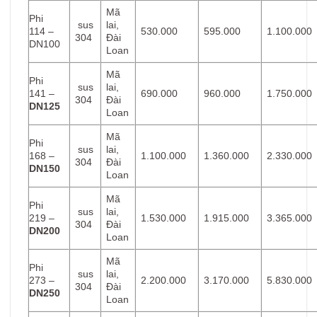
Mã
Phi
sus
lai,
114 –
530.000
595.000
1.100.000
304
Đài
DN100
Loan
Mã
Phi
sus
lai,
141 –
690.000
960.000
1.750.000
304
Đài
DN125
Loan
Mã
Phi
sus
lai,
168 –
1.100.000
1.360.000
2.330.000
304
Đài
DN150
Loan
Mã
Phi
sus
lai,
219 –
1.530.000
1.915.000
3.365.000
304
Đài
DN200
Loan
Mã
Phi
sus
lai,
273 –
2.200.000
3.170.000
5.830.000
304
Đài
DN250
Loan