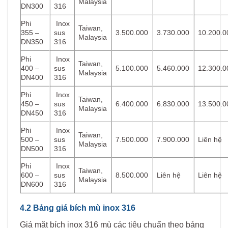
Malaysia
DN300
316
Phi
Inox
Taiwan,
355 –
sus
3.500.000
3.730.000
10.200.0
Malaysia
DN350
316
Phi
Inox
Taiwan,
400 –
sus
5.100.000
5.460.000
12.300.0
Malaysia
DN400
316
Phi
Inox
Taiwan,
450 –
sus
6.400.000
6.830.000
13.500.0
Malaysia
DN450
316
Phi
Inox
Taiwan,
500 –
sus
7.500.000
7.900.000
Liên hệ
Malaysia
DN500
316
Phi
Inox
Taiwan,
600 –
sus
8.500.000
Liên hệ
Liên hệ
Malaysia
DN600
316
4.2 Bảng giá bích mù inox 316
Giá mặt bích inox 316 mù các tiêu chuẩn theo bảng