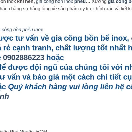
bồn inox
khí nén,
gia công bồn inox
phễu
…
Xưởng
gia công 
ách hàng sự hàng lòng về sản phẩm uy tin, chính xác và tiết k
a công bồn phễu inox
ợc tư vấn về gia công bồn bể inox,
 rẻ cạnh tranh, chất lượng tốt nhất 
e
0902886223
hoặc
ể được đội ngũ của chúng tôi với n
 vấn và báo giá một cách chi tiết cụ
ặc
Quý khách hàng vui lòng liên hệ 
inh
, Quận Phú Nhuận, HCM