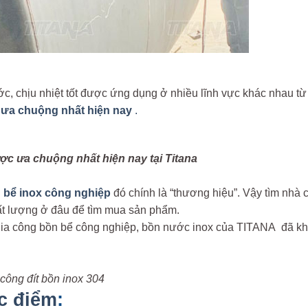
ớc, chịu nhiệt tốt được ứng dụng ở nhiều lĩnh vực khác nhau t
x
ưa chuộng nhất hiện nay
.
ợc ưa chuộng nhất hiện nay tại Titana
 bể inox công nghiệp
đó chính là “thương hiệu”. Vậy tìm nhà 
hất lượng ở đâu để tìm mua sản phẩm.
gia công bồn bể công nghiệp, bồn nước inox của TITANA đã k
công đít bồn inox 304
c điểm
: