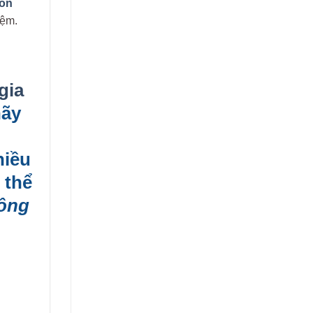
bồn
iệm.
gia
hãy
hiều
 thể
công