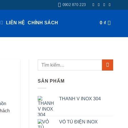
0902 870 223
LIÊN HỆ
CHÍNH SÁCH
0
₫
SẢN PHẨM
THANH V INOX 304
bồn
khách
VỎ TỦ ĐIỆN INOX