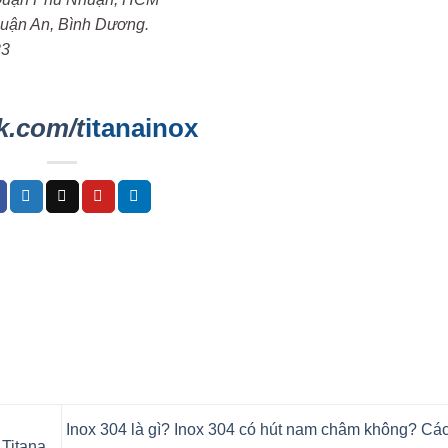
huận An, Bình Dương.
23
k.com/t
itanainox
Inox 304 là gì? Inox 304 có hút nam châm không? Các
Titana