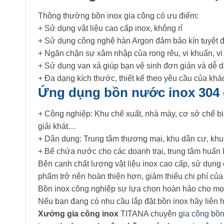
Thông thường bồn inox gia công có ưu điểm:
+ Sử dụng vật liệu cao cấp inox, không rỉ
+ Sử dụng công nghệ hàn Argon đảm bảo kín tuyệt đ
+ Ngăn chặn sự xâm nhập của rong rêu, vi khuẩn, vi
+ Sử dụng van xả giúp bạn vệ sinh đơn giản và dễ dà
+ Đa dạng kích thước, thiết kế theo yêu cầu của kh
Ứng dụng bồn nước inox 304
+ Công nghiệp: Khu chế xuất, nhà máy, cơ sở chế bi
giải khát…
+ Dân dụng: Trung tâm thương mại, khu dân cư, kh
+ Bể chứa nước cho các doanh trại, trung tâm huấn 
Bên cạnh chất lượng vật liệu inox cao cấp, sử dụng
phẩm trở nên hoàn thiện hơn, giảm thiểu chi phí củ
Bồn inox công nghiệp sự lựa chọn hoàn hảo cho mọi
Nếu bạn đang có nhu cầu lắp đặt bồn inox hãy liên h
Xưởng gia công inox
TITANA chuyên
gia công bồ