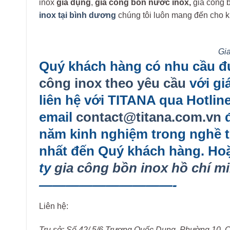
inox
gia dụng
,
gia công bồn nước inox,
gia công 
inox tại bình dương
chúng tôi luôn mang đến cho kh
Gi
Quý khách hàng có nhu cầu đư
công inox theo yêu cầu
với giá
liên hệ với TITANA qua Hotlin
email
contact@titana.com.vn
đ
năm kinh nghiệm trong nghề tư
nhất đến Quý khách hàng. Ho
ty
gia công bồn inox hồ chí m
——————————-
Liên hệ:
Trụ sở: Số 42/ 5/6 Trương Quốc Dung, Phường 10