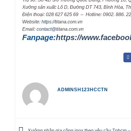
Xưởng sản xuất: Lô D, Đường DT 743, Bình Hòa, T
Điện thoại: 028 627 625 69 – Hotline: 0902. 886. 2
Website:
https://t
itana.com.vn
Email:
contact@t
itana.com.vn
Fanpage:
https://www.faceboo
ADMINSH123HCCTN
Xưởng nhận gia công inox theo yêu cầu Tphcm – 