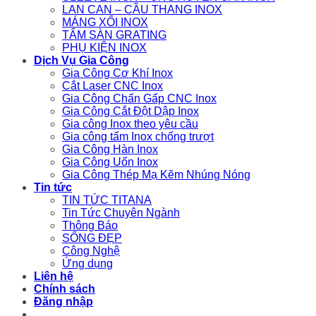
LAN CAN – CẦU THANG INOX
MÁNG XỐI INOX
TẤM SÀN GRATING
PHỤ KIỆN INOX
Dịch Vụ Gia Công
Gia Công Cơ Khí Inox
Cắt Laser CNC Inox
Gia Công Chấn Gấp CNC Inox
Gia Công Cắt Đột Dập Inox
Gia công Inox theo yêu cầu
Gia công tấm Inox chống trượt
Gia Công Hàn Inox
Gia Công Uốn Inox
Gia Công Thép Mạ Kẽm Nhúng Nóng
Tin tức
TIN TỨC TITANA
Tin Tức Chuyên Ngành
Thông Báo
SỐNG ĐẸP
Công Nghệ
Ứng dụng
Liên hệ
Chính sách
Đăng nhập