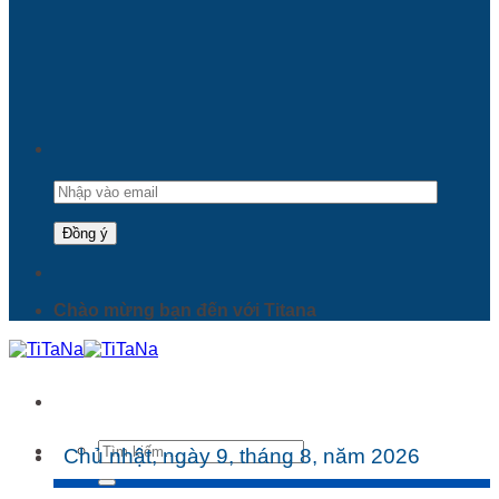
Chào mừng bạn đến với Titana
Tìm
Chủ nhật, ngày 9, tháng 8, năm 2026
kiếm: