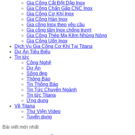
Gia Công Cắt Đột Dập Inox
Gia Công Chấn Gấp CNC Inox
Gia Công Cơ Khí Inox
Gia Công Hàn Inox
Gia công Inox theo yêu cầu
Gia công tấm Inox chống trượt
Gia Công Thép Mạ Kẽm Nhúng Nóng
Gia Công Uốn Inox
Dịch Vụ Gia Công Cơ Khí Tại Titana
Dự Án Tiêu Biểu
Tin tức
Công Nghệ
Dự Án
Sống đẹp
Thông Báo
Tin Thông Báo
Tin Tức Chuyên Ngành
Tin tức Titana
Ứng dụng
Về Titana
Thư Viện Video
Tuyển dụng
Bài viết mới nhất