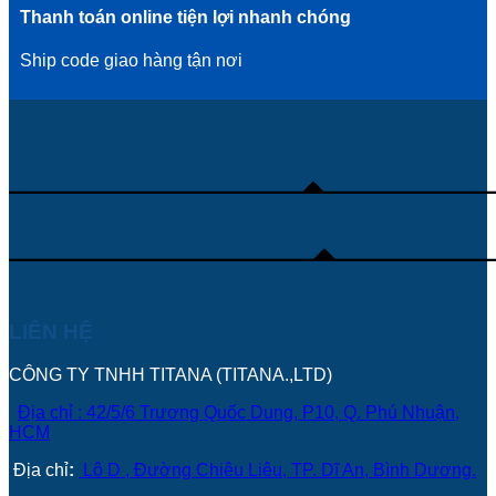
Thanh toán online tiện lợi nhanh chóng
Ship code giao hàng tận nơi
LIÊN HỆ
CÔNG TY TNHH TITANA (TITANA.,LTD)
Địa chỉ : 42/5/6 Trương Quốc Dung, P10, Q. Phú Nhuận,
HCM
Địa chỉ
:
Lô D , Đường Chiêu Liêu, TP. Dĩ An, Bình Dương.