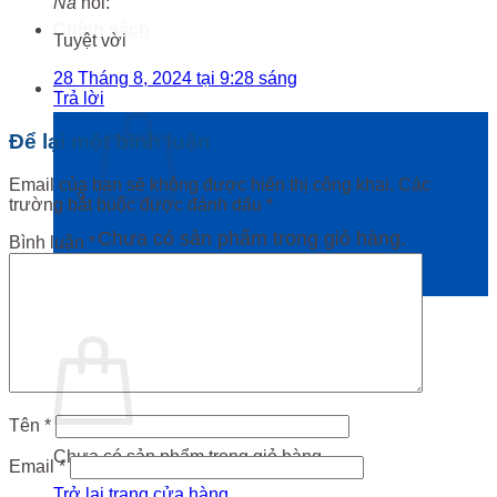
Na
nói:
Chính sách
Tuyệt vời
28 Tháng 8, 2024 tại 9:28 sáng
0
₫
Trả lời
Để lại một bình luận
Email của bạn sẽ không được hiển thị công khai.
Các
trường bắt buộc được đánh dấu
*
Chưa có sản phẩm trong giỏ hàng.
Bình luận
*
Trở lại trang cửa hàng
Giỏ hàng
Tên
*
Chưa có sản phẩm trong giỏ hàng.
Email
*
Trở lại trang cửa hàng