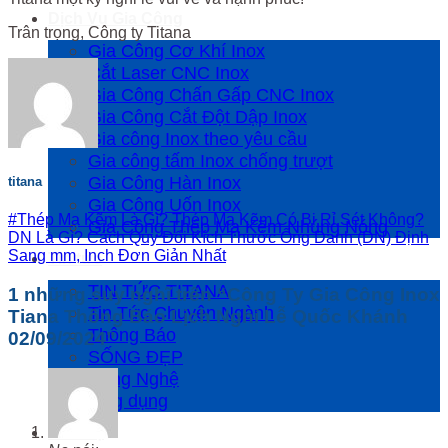
Dịch Vụ Gia Công
Trân trọng, Công ty Titana
Gia Công Cơ Khí Inox
Cắt Laser CNC Inox
Gia Công Chấn Gấp CNC Inox
Gia Công Cắt Đột Dập Inox
Gia công Inox theo yêu cầu
Gia công tấm Inox chống trượt
Gia Công Hàn Inox
titana
Gia Công Uốn Inox
#Thép Mạ Kẽm Là Gì? Thép Mạ Kẽm Có Bị Rỉ Sét Không?
Gia Công Thép Mạ Kẽm Nhúng Nóng
DN Là Gì? Cách Quy Đổi Kích Thước Ống Danh (DN) Định
Sang mm, Inch Đơn Giản Nhất
Tin tức
TIN TỨC TITANA
1 những suy nghĩ trên “
Công Ty Gia Công Inox
Tin Tức Chuyên Ngành
Tiana Thông Báo Lịch Nghỉ Lễ Quốc Khánh
Thông Báo
02/09/2024
”
SỐNG ĐẸP
Công Nghệ
Ứng dụng
Liên hệ