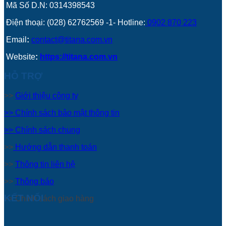
Mã Số D.N: 0314398543
Điện thoại: (028) 62762569 -1- Hotline:
0902 870 223
Email
:
contact@titana.com.vn
Website
:
https://titana.com.vn
HỖ TRỢ
>>
Giới thiệu công ty
>> Chính sách bảo mật thông tin
>> Chính sách chung
>>
Hướng dẫn thanh toán
>>
Thông tin liên hệ
>>
Thông báo
KẾT NỐI
>> Chính sách giao hàng