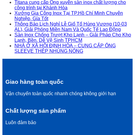
Titana cung cấp Ống xuyên sàn inox chất lượng cho
công trình tại Khánh Hòa
Xưởng Gia Công Inox Tại TP.Hồ Chí Minh Chuyên
Nghiệp, Gía Tốt
Thông Báo Lịch Nghỉ Lễ Giổ Tổ Hùng Vương (10-03
AL), Giải Phóng Miền Nam Và Quốc Tế Lao Động
Sàn Inox Chống Trượt Kho Lạnh – Giải Pháp Cho Kho
Lạnh, Bền, Dễ Vệ Sinh TPHCM
NHÀ Ở XÃ HỘI ĐỊNH HÒA – CUNG CẤP ỐNG
SLEEVE THÉP NHÚNG NÓNG
Giao hàng toàn quốc
Vận chuyển toàn quốc nhanh chóng không giới hạn
Chất lượng sản phẩm
Luôn đảm bảo