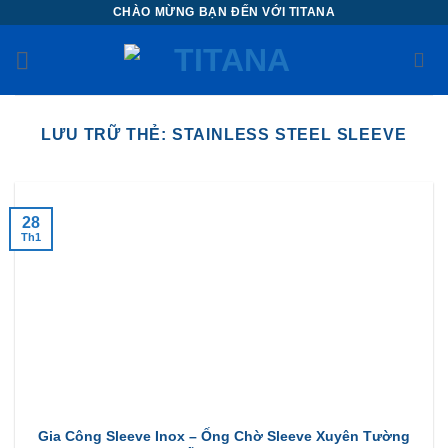
Chuyển
CHÀO MỪNG BẠN ĐẾN VỚI TITANA
đến
nội
dung
LƯU TRỮ THẺ:
STAINLESS STEEL SLEEVE
28
Th1
Gia Công Sleeve Inox – Ống Chờ Sleeve Xuyên Tường