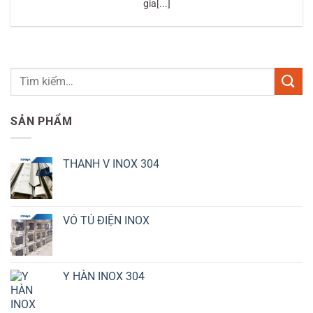
gia[...]
SẢN PHẨM
THANH V INOX 304
VỎ TỦ ĐIỆN INOX
Y HÀN INOX 304