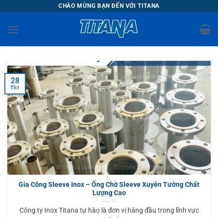
Chuyển
CHÀO MỪNG BẠN ĐẾN VỚI TITANA
đến
nội
dung
28
Th1
Gia Công Sleeve Inox – Ống Chờ Sleeve Xuyên Tường Chất
Lượng Cao
Công ty Inox Titana tự hào là đơn vị hàng đầu trong lĩnh vực