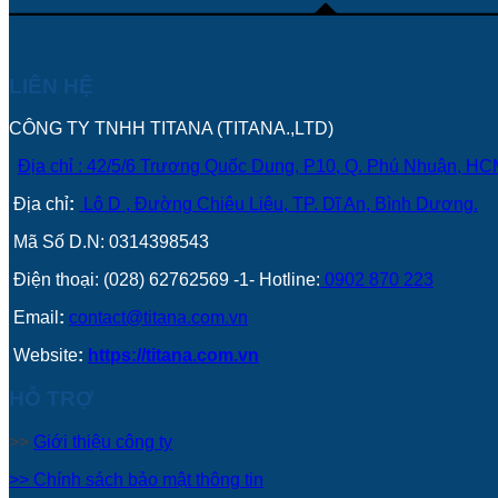
LIÊN HỆ
CÔNG TY TNHH TITANA (TITANA.,LTD)
Địa chỉ : 42/5/6 Trương Quốc Dung, P10, Q. Phú Nhuận, H
Địa chỉ
:
Lô D , Đường Chiêu Liêu, TP. Dĩ An, Bình Dương.
Mã Số D.N: 0314398543
Điện thoại: (028) 62762569 -1- Hotline:
0902 870 223
Email
:
contact@titana.com.vn
Website
:
https://titana.com.vn
HỖ TRỢ
>>
Giới thiệu công ty
>> Chính sách bảo mật thông tin