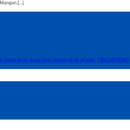
Mangan.[...]
TẤM GRATING