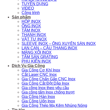
TUYỂN DỤNG
VIDEO
Công trình
Sản phẩm
HỘP INOX
ỐNG INOX
TẤM INOX
THANH INOX
VẬT TƯ INOX
SLEEVE INOX – ỐNG XUYÊN SÀN INOX
LAN CAN – CẦU THANG INOX
MÁNG XỐI INOX
TẤM SÀN GRATING
PHỤ KIỆN INOX
Dịch Vụ Gia Công
Gia Công Cơ Khí Inox
Cắt Laser CNC Inox
Gia Công Chấn Gấp CNC Inox
Gia Công Cắt Đột Dập Inox
Gia công Inox theo yêu cầu
Gia công tấm Inox chống trượt
Gia Công Hàn Inox
Gia Công Uốn Inox
Gia Công Thép Mạ Kẽm Nhúng Nóng
Tin tức