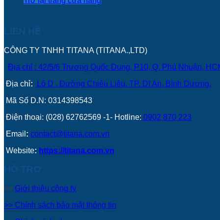
Trở lại trang cửa hàng
LIÊN HỆ
CÔNG TY TNHH TITANA (TITANA.,LTD)
Địa chỉ : 42/5/6 Trương Quốc Dung, P10, Q. Phú Nhuận, H
Địa chỉ
:
Lô D , Đường Chiêu Liêu, TP. Dĩ An, Bình Dương.
Mã Số D.N: 0314398543
Điện thoại: (028) 62762569 -1- Hotline:
0902 870 223
Email
:
contact@titana.com.vn
Website
:
https://titana.com.vn
HỖ TRỢ
>>
Giới thiệu công ty
>> Chính sách bảo mật thông tin