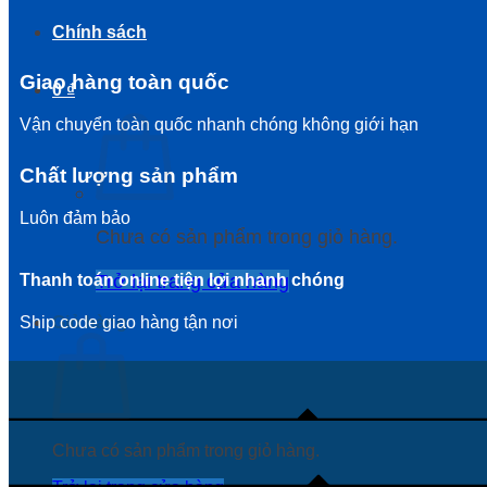
Chính sách
Giao hàng toàn quốc
0
₫
Vận chuyển toàn quốc nhanh chóng không giới hạn
Chất lượng sản phẩm
Luôn đảm bảo
Chưa có sản phẩm trong giỏ hàng.
Trở lại trang cửa hàng
Thanh toán online tiện lợi nhanh chóng
Giỏ hàng
Ship code giao hàng tận nơi
Chưa có sản phẩm trong giỏ hàng.