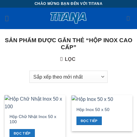
Chuyển
CHÀO MỪNG BẠN ĐẾN VỚI TITANA
đến
nội
dung
SẢN PHẨM ĐƯỢC GẮN THẺ “HỘP INOX CAO
CẤP”
LỌC
Hộp Inox 50 x 50
Hộp Chữ Nhật Inox 50 x
ĐỌC TIẾP
100
ĐỌC TIẾP