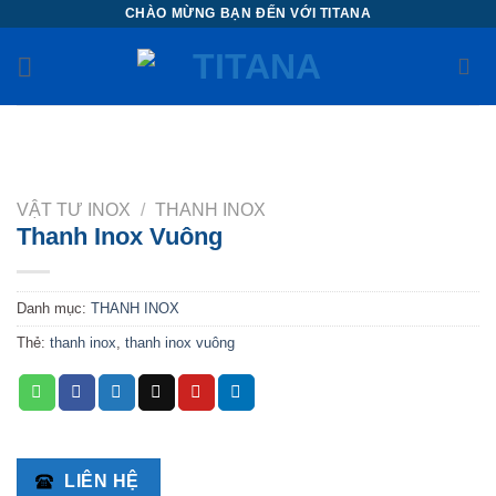
Chuyển
CHÀO MỪNG BẠN ĐẾN VỚI TITANA
đến
nội
dung
VẬT TƯ INOX
/
THANH INOX
Thanh Inox Vuông
Danh mục:
THANH INOX
Thẻ:
thanh inox
,
thanh inox vuông
LIÊN HỆ